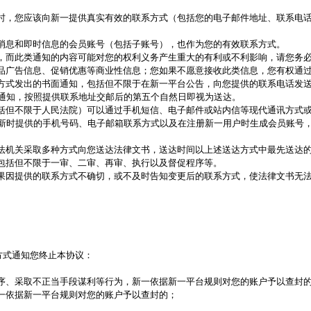
时，您应该向新一提供真实有效的联系方式（包括您的电子邮件地址、联系电
消息和即时信息的会员账号（包括子账号），也作为您的有效联系方式。
，而此类通知的内容可能对您的权利义务产生重大的有利或不利影响，请您务
品广告信息、促销优惠等商业性信息；您如果不愿意接收此类信息，您有权通
方式发出的书面通知，包括但不限于在新一平台公告，向您提供的联系电话发
通知，按照提供联系地址交邮后的第五个自然日即视为送达。
括但不限于人民法院）可以通过手机短信、电子邮件或站内信等现代通讯方式
新时提供的手机号码、电子邮箱联系方式以及在注册新一用户时生成会员账号
法机关采取多种方式向您送达法律文书，送达时间以上述送达方式中最先送达
包括但不限于一审、二审、再审、执行以及督促程序等。
果因提供的联系方式不确切，或不及时告知变更后的联系方式，使法律文书无
方式通知您终止本协议：
序、采取不正当手段谋利等行为，新一依据新一平台规则对您的账户予以查封
一依据新一平台规则对您的账户予以查封的；