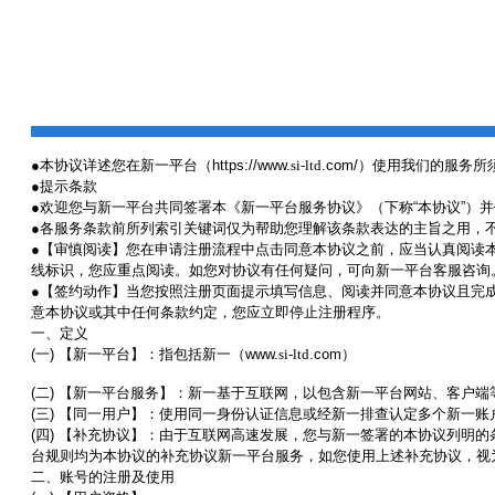
●
本协议详述您在
新一
平台（
https://www.
si-ltd
.com/
）使用我们的服务所
●
提示条款
●
欢迎您与新一平台共同签署本《新一平台服务协议》（下称
“
本协议
”
）并
●
各服务条款前所列索引关键词仅为帮助您理解该条款表达的主旨之用，
●
【审慎阅读】您在申请注册流程中点击同意本协议之前，应当认真阅读
线标识，您应重点阅读。如您对协议有任何疑问，可向新一平台客服咨询
●
【签约动作】当您按照注册页面提示填写信息、阅读并同意本协议且完
意本协议或其中任何条款约定，您应立即停止注册程序。
一、定义
(
一
)
【新一平台】：指包括新一（
www.
si-ltd
.com
）
(
二
)
【新一平台服务】：新一基于互联网，以包含新一平台网站、客户端
(
三
)
【同一用户】：使用同一身份认证信息或经新一排查认定多个新一账
(
四
)
【补充协议】：由于互联网高速发展，您与新一签署的本协议列明的
台规则均为本协议的补充协议新一平台服务，如您使用上述补充协议，视
二、账号的注册及使用