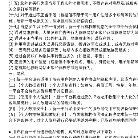
(
十五
)
您的购买行为应当基于真实的消费需求，不得存在对商品及
/
或服务
关交易订单等操作。
(
十六
)
对于通过不正当手段（包括但不限于同一用户注册多个账号等其他
施，给新一造成损失的，应承担相应的赔偿责任。
(
十七
)
当您发生以下任一情况时，新一平台有权限制您的全部或部分会员
(1)
通过网络攻击、大量发布广告等行为影响网站正常经营或影响网站为
(2)
通过不正当手段（如外挂工具、网络攻击等）谋取利益；
(3)
利用商家过错或失误进行恶意索赔、投诉达两次或以上，或者无故对
(4)
非因商品或服务质量原因，短期内多次拒收商品或拒绝接受服务；
(5)
通过会员账户购物从事转售业务的（如批发、零售）；
(6)
您提供的用户信息（包括但不限于姓名、电话、身份证号、电子邮箱
(7)
您有其他影响网站正常经营秩序或违法行为。
三、隐私
(
一
)
新一平台设有适用于所有用户并纳入用户协议的隐私声明。您应当在
(
二
)
【个人数据资料】：个人识别资料：如姓名、身份证号、性别、年龄
一平台不会将您的资料用于其它目的。
(
三
)
【使用非个人信息】：新一平台将通过您的
IP
地址来收集非个人化的
客流量统计，从而改进网站的管理和服务。
(
四
)
【个人数据安全】：新一平台采用安全性的服务器使用控制设备保护
(
五
)
【个人数据披露和限制利用】：当国家机构依照法定程序要求新一网
合下列条件时，对个人资料进行必要范围以外利用：已取得您的书面同意
●
用户在新一平台进行物品销售、购买时必须遵守以下条款：
(
一
)
您应就您使用新一平台的服务及对物品进行销售、购买遵守所有适用