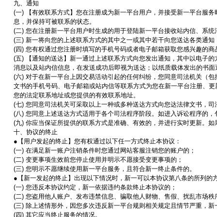
九、通知
(
一
)
【有效联系方式】您在注册成为新一平台用户，并接受新一平台服务
息，并保持可被联系的状态。
(
二
)
您在注册新一平台用户时生成的用于登陆新一平台接收站内信、系统
(
三
)
新一将向您的上述联系方式的其中之一或其中若干向您送达各类通知
(
四
)
您有权通过您注册时填写的手机号码或者电子邮箱获取您感兴趣的商
(
五
)
【通知的送达】新一通过上述联系方式向您发出通知，其中以电子的
消息以及站内信信息，在发送成功后即视为送达；以纸质载体发出的书面
(
六
)
对于在新一平台上因交易活动引起的任何纠纷，您同意司法机关（包
文书的手机号码、电子邮箱或站内信等联系方式为您在新一平台注册、更
您的法定联系地址或您提供的有效联系地址。
(
七
)
您同意司法机关可采取以上一种或多种送达方式向您达法律文书，司
(
八
)
您同意上述送达方式适用于各个司法程序阶段。如进入诉讼程序的，
(
九
)
你应当保证所提供的联系方式是准确、有效的，并进行实时更新。如
十、协议的终止
●
【用户发起的终止】您有权通过以下任一方式终止本协议：
(
一
)
在满足新一账户注销条件时您通过网站客服注销您的账户的；
(
二
)
变更事项生效前您停止使用并明示不愿接受变更事项的；
(
三
)
您明示不愿继续使用新一平台服务，且符合新一终止条件的。
●
【新一发起的终止】出现以下情况时，新一可以本协议第八条的所列的
(
一
)
您违反本协议约定，新一依据违约条款终止本协议的；
(
二
)
您盗用他人账户、发布违禁信息、骗取他人财物、售假、扰乱市场秩
(
三
)
除上述情形外，因您多次违反新一平台规则相关规定且情节严重，新
(
四
)
其它应当终止服务的情况。