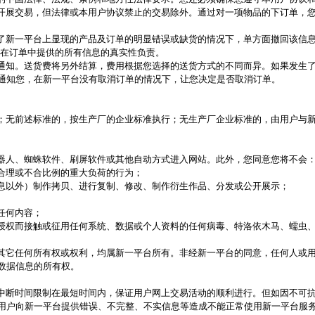
开展交易，但法律或本用户协议禁止的交易除外。通过对一项物品的下订单，
了新一平台上显现的产品及订单的明显错误或缺货的情况下，单方面撤回该信
在订单中提供的所有信息的真实性负责。
通知。送货费将另外结算，费用根据您选择的送货方式的不同而异。如果发生
通知您，在新一平台没有取消订单的情况下，让您决定是否取消订单。
；无前述标准的，按生产厂的企业标准执行；无生产厂企业标准的，由用户与
器人、蜘蛛软件、刷屏软件或其他自动方式进入网站。此外，您同意您将不会
合理或不合比例的重大负荷的行为；
息以外）制作拷贝、进行复制、修改、制作衍生作品、分发或公开展示；
任何内容；
授权而接触或征用任何系统、数据或个人资料的任何病毒、特洛依木马、蠕虫
其它任何所有权或权利，均属新一平台所有。非经新一平台的同意，任何人或
数据信息的所有权。
中断时间限制在最短时间内，保证用户网上交易活动的顺利进行。但如因不可
用户向新一平台提供错误、不完整、不实信息等造成不能正常使用新一平台服