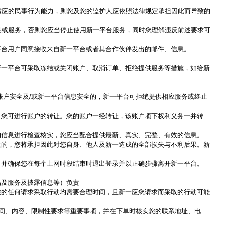
适应的民事行为能力，则您及您的监护人应依照法律规定承担因此而导致的
品或服务，否则您应当停止使用新一平台服务，同时您理解违反前述要求可
平台用户同意接收来自新一平台或者其合作伙伴发出的邮件、信息。
新一平台可采取冻结或关闭账户、取消订单、拒绝提供服务等措施，如给新
账户安全及
/
或新一平台信息安全的，新一平台可拒绝提供相应服务或终止
，您可进行账户的转让。您的账户一经转让，该账户项下权利义务一并转
的信息进行检查核实，您应当配合提供最新、真实、完整、有效的信息。
效的，您将承担因此对您自身、他人及新一造成的全部损失与不利后果。新
，并确保您在每个上网时段结束时退出登录并以正确步骤离开新一平台。
。
品及服务及披露信息等）负责
您的任何请求采取行动均需要合理时间，且新一应您请求而采取的行动可能
间、内容、限制性要求等重要事项，并在下单时核实您的联系地址、电