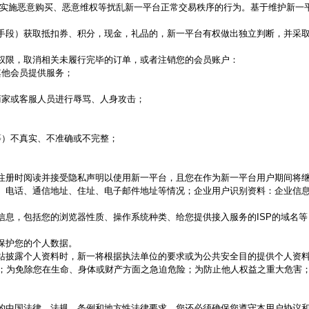
实施恶意购买、恶意维权等扰乱新一平台正常交易秩序的行为。基于维护新一
手段）获取抵扣券、积分，现金，礼品的，新一平台有权做出独立判断，并采
权限，取消相关未履行完毕的订单，或者注销您的会员账户：
其他会员提供服务；
商家或客服人员进行辱骂、人身攻击；
等）不真实、不准确或不完整；
注册时阅读并接受隐私声明以使用新一平台，且您在作为新一平台用户期间将
、电话、通信地址、住址、电子邮件地址等情况；企业用户识别资料：企业信
信息，包括您的浏览器性质、操作系统种类、给您提供接入服务的
ISP
的域名等
保护您的个人数据。
站披露个人资料时，新一将根据执法单位的要求或为公共安全目的提供个人资
；为免除您在生命、身体或财产方面之急迫危险；为防止他人权益之重大危害
的中国法律、法规、条例和地方性法律要求。您还必须确保您遵守本用户协议