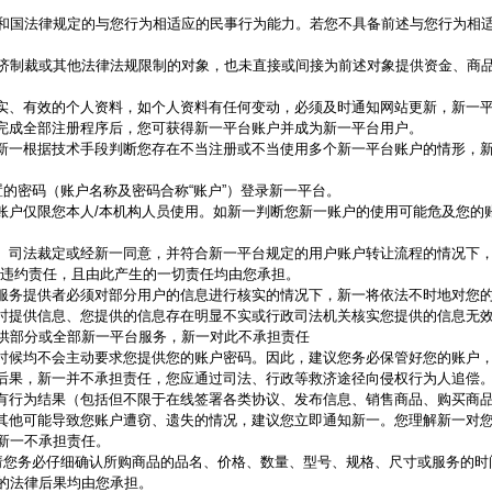
和国法律规定的与您行为相适应的民事行为能力。若您不具备前述与您行为相
济制裁或其他法律法规限制的对象，也未直接或间接为前述对象提供资金、商
实、有效的个人资料，如个人资料有任何变动，必须及时通知网站更新，新一
完成全部注册程序后，您可获得新一平台账户并成为新一平台用户。
新一根据技术手段判断您存在不当注册或不当使用多个新一平台账户的情形，
置的密码（账户名称及密码合称
“
账户
”
）登录新一平台。
账户仅限您本人
/
本机构人员使用。如新一判断您新一账户的使用可能危及您的
、司法裁定或经新一同意，并符合新一平台规定的用户账户转让流程的情况下
的违约责任，且由此产生的一切责任均由您承担。
服务提供者必须对部分用户的信息进行核实的情况下，新一将依法不时地对您
时提供信息、您提供的信息存在明显不实或行政司法机关核实您提供的信息无
供部分或全部新一平台服务，新一对此不承担责任
时候均不会主动要求您提供您的账户密码。因此，建议您务必保管好您的账户
后果，新一并不承担责任，您应通过司法、行政等救济途径向侵权行为人追偿
有行为结果（包括但不限于在线签署各类协议、发布信息、销售商品、购买商
其他可能导致您账户遭窃、遗失的情况，建议您立即通知新一。您理解新一对
新一不承担责任。
请您务必仔细确认所购商品的品名、价格、数量、型号、规格、尺寸或服务的时
的法律后果均由您承担。