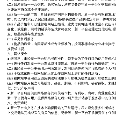
(
二
)
如您在新一平台销售、购买物品，您有义务遵守新一平台的交易规则
不违反本协议或不是非法的。
(
三
)
新一平台的广告，价目表和声明并不构成要约。新一平台有权在发现
时，您也同时承认了您已经达到出售
/
购买这些产品的法定年龄，并将对您
(
四
)
产品价格和可获性都在网站上指明。这类信息将随时更改且不发任何
变化，或是由于网站的错误等造成价格变化，新一平台会通过短信或电话
五、物品质量与售后服务
(
一
)
详见售后服务
(
二
)
物品的质量，有国家标准或专业标准的，按国家标准或专业标准执行
换货或退货。
六、网络安全
●
您同意，未经新一平台明示书面准许，您不会为了任何目的使用任何机
(
一
)
进行任何对新一平台造成或可能造成（按新一平台自行酌情确定）不
(
二
)
未经新一平台事先明示书面准许，对网站的任何内容（除您的个人信
(
三
)
干扰或试图干扰网站的正常工作或网站上进行的任何活动；
(
四
)
在网站中使用违反适用的法律法规下可能视为被禁止或可能被禁止的
(
五
)
对网站使用包含可能破坏、改变、删除、不利影响、秘密截取、未经
七、知识产权声明
●
新一平台所提供的网络服务的相关着作权、专利权、商标、商业秘密及
新一平台拥有向用户提供网络服务过程中所产生并储存于服务器中的任何
八、免责声明
●
新一平台有义务在技术上确保网站的正常运行，尽力避免服务中断或将
上交易无法完成或丢失有关的信息、记录等，新一平台不承担责任；任何