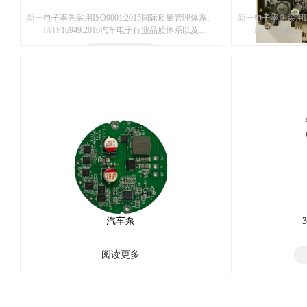
新一电子率先采用ISO9001:2015国际质量管理体系、
新一电子率先采用IS
IATF16949:2016汽车电子行业品质体系以及
IATF1694
ISO13485:2016医疗器械管理体系认证主要承接各种
ISO13485:2
阅读更多
高难度大批量SMT贴片加工，COB邦定加工，AI自
高难度大批量SMT
动插件和DIP后焊加工服务等完整加工链的
动插件和DI
OEM/ODM企业广泛服务于智能家居、汽车电子、
OEM/ODM企
医…
汽车泵
阅读更多