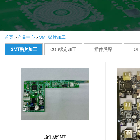
首页
>
产品中心
>
SMT贴片加工
SMT贴片加工
COB绑定加工
插件后焊
O
通讯板SMT
新